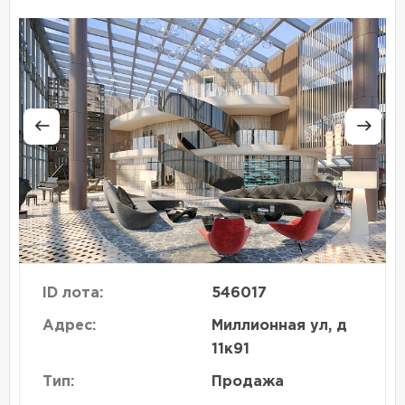
ID лота:
546017
Адрес:
Миллионная ул, д
11к91
Тип:
Продажа