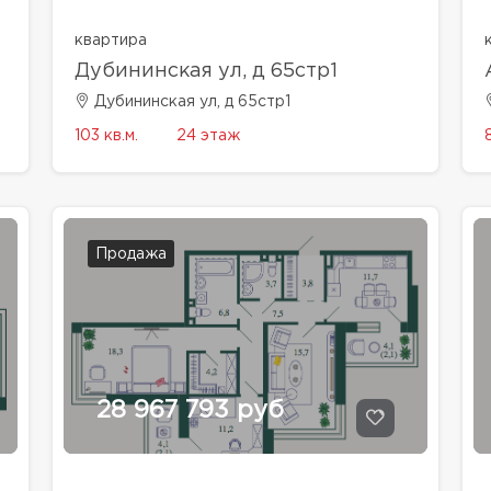
квартира
Дубининская ул, д 65стр1
Дубининская ул, д 65стр1
103 кв.м.
24 этаж
8
Продажа
28 967 793 руб