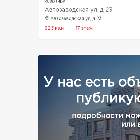
квартира
Автозаводская ул, д 23
Автозаводская ул, д 23
82.3 кв.м.
17 этаж
У нас есть об
публикую
подробности мож
или 