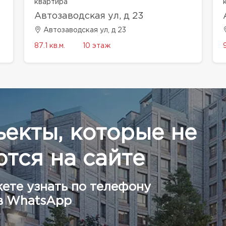
квартира
Автозаводская ул, д 23
Автозаводская ул, д 23
87.1 кв.м.
10 этаж
ъекты, которые не
тся на сайте
ете узнать по телефону
в WhatsApp