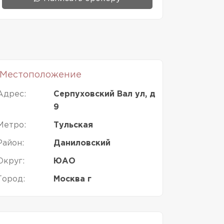
Местоположение
Адрес:
Серпуховский Вал ул, д
9
Метро:
Тульская
Район:
Даниловский
Округ:
ЮАО
Город:
Москва г