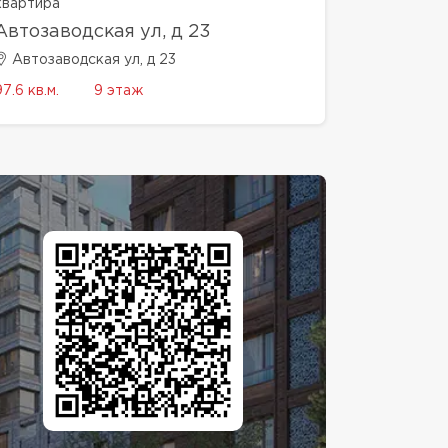
квартира
Автозаводская ул, д 23
Автозаводская ул, д 23
97.6 кв.м.
9 этаж