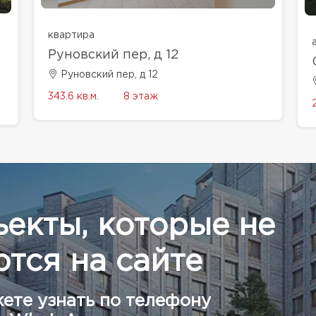
квартира
Руновский пер, д 12
Руновский пер, д 12
343.6 кв.м.
8 этаж
ъекты, которые не
тся на сайте
ете узнать по телефону