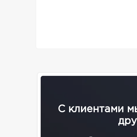
С клиентами м
дру