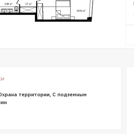
ки
Охрана территории, С подземным
мин