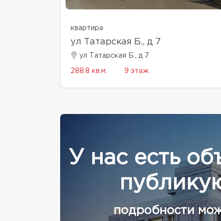
квартира
ул Татарская Б., д 7
ул Татарская Б., д 7
288.8 кв.м.
9 этаж
У нас есть об
публикую
подробности мож