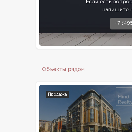
Eсли есть вопро
напишите 
+7 (49
Объекты рядом
Продажа