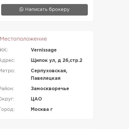
Написать брокеру
Местоположение
ЖК:
Vernissage
Адрес:
Щипок ул, д 26,стр.2
Метро:
Серпуховская,
Павелецкая
Район:
Замоскворечье
Округ:
ЦАО
Город:
Москва г