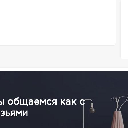
ы общаемся как с
зьями