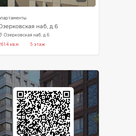
апартаменты
Озерковская наб, д 6
Озерковская наб, д 6
261.4 кв.м.
5 этаж