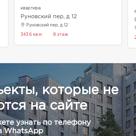
квартира
Руновский пер, д 12
Руновский пер, д 12
343.6 кв.м.
8 этаж
ъекты, которые не
тся на сайте
ете узнать по телефону
в WhatsApp