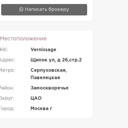
Написать брокеру
Местоположение
ЖК:
Vernissage
Адрес:
Щипок ул, д 26,стр.2
Метро:
Серпуховская,
Павелецкая
Район:
Замоскворечье
Округ:
ЦАО
Город:
Москва г