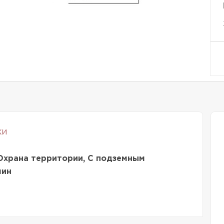
ки
Охрана территории, С подземным
мин