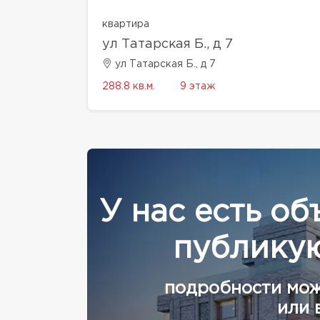
квартира
ул Татарская Б., д 7
ул Татарская Б., д 7
288.8 кв.м.
9 этаж
У нас есть об
публикую
подробности мож
или 