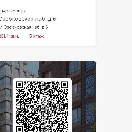
апартаменты
Озерковская наб, д 6
Озерковская наб, д 6
261.4 кв.м.
5 этаж