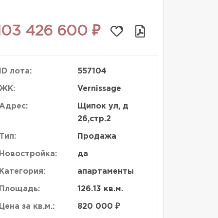
103 426 600 ₽
ID лота:
557104
ЖК:
Vernissage
Адрес:
Щипок ул, д
26,стр.2
Тип:
Продажа
Новостройка:
да
Категория:
апартаменты
Площадь:
126.13 кв.м.
Цена за кв.м.:
820 000 ₽