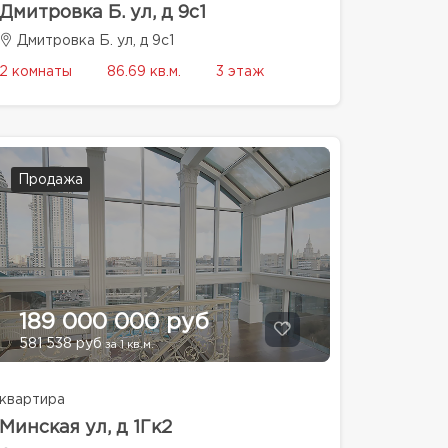
Дмитровка Б. ул, д 9с1
Дмитровка Б. ул, д 9с1
2 комнаты
86.69 кв.м.
3 этаж
Продажа
189 000 000 руб
581 538 руб
за 1 кв.м.
квартира
Минская ул, д 1Гк2