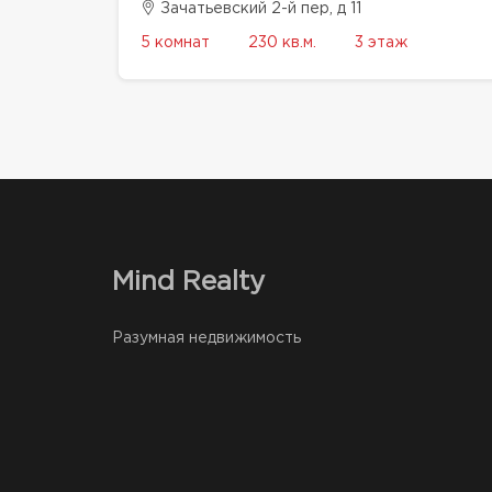
Зачатьевский 2-й пер, д 11
5 комнат
230 кв.м.
3 этаж
Mind Realty
Разумная недвижимость