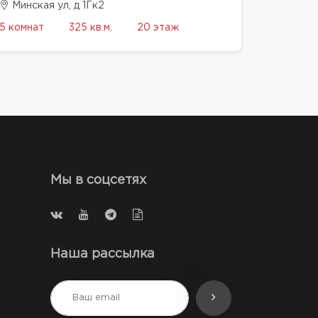
Минская ул, д 1Гк2
5 комнат
325 кв.м.
20 этаж
Мы в соцсетях
Наша рассылка