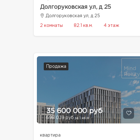
Долгоруковская ул, д 25
Долгоруковская ул, д 25
2 комнаты
82.1 кв.м.
4 этаж
Продажа
35 600 000 руб
698 039 руб
за 1 кв.м.
квартира