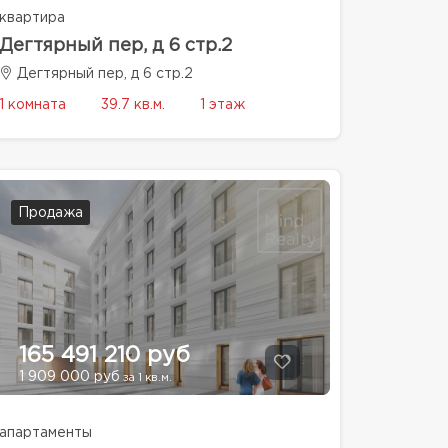
квартира
Дегтярный пер, д 6 стр.2
Дегтярный пер, д 6 стр.2
1 комната
39.7 кв.м.
1 этаж
Продажа
165 491 210 руб
1 909 000 руб
за 1 кв.м.
апартаменты