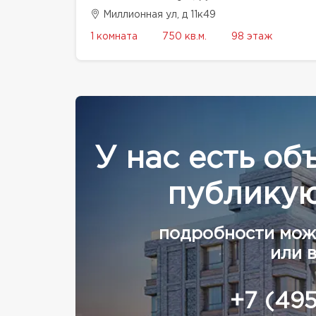
Миллионная ул, д 11к49
1 комната
750 кв.м.
98 этаж
У нас есть об
публикую
подробности мож
или 
+7 (49