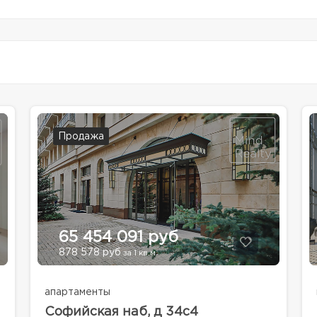
Продажа
65 454 091 руб
878 578 руб
за 1 кв.м.
апартаменты
Софийская наб, д 34с4