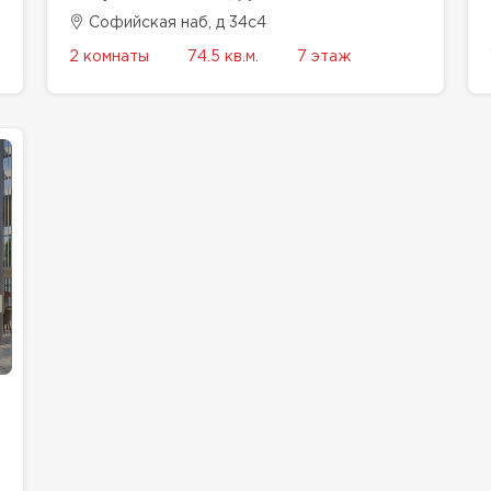
Софийская наб, д 34с4
2 комнаты
74.5 кв.м.
7 этаж