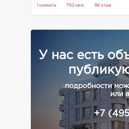
1 комната
750 кв.м.
98 этаж
У нас есть об
публикую
подробности мож
или 
+7 (49