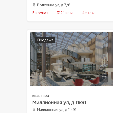
Волхонка ул, д 7/6
5 комнат
312.1 кв.м.
4 этаж
Продажа
квартира
Миллионная ул, д 11к91
Миллионная ул, д 11к91