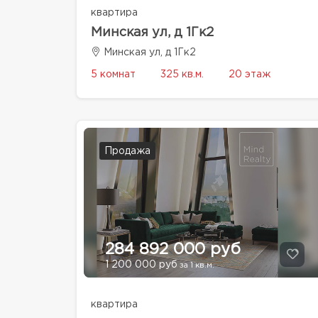
квартира
Минская ул, д 1Гк2
Минская ул, д 1Гк2
5 комнат
325 кв.м.
20 этаж
Продажа
284 892 000 руб
1 200 000 руб
за 1 кв.м.
квартира