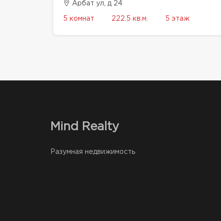
Арбат ул, д 24
5 комнат
222.5 кв.м.
5 этаж
Mind Realty
Разумная недвижимость