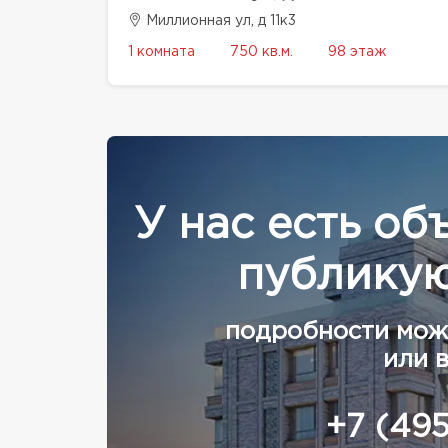
Миллионная ул, д 11к3
1 комната
750 кв.м.
98 этаж
У нас есть об
публикую
подробности мож
или 
+7 (49