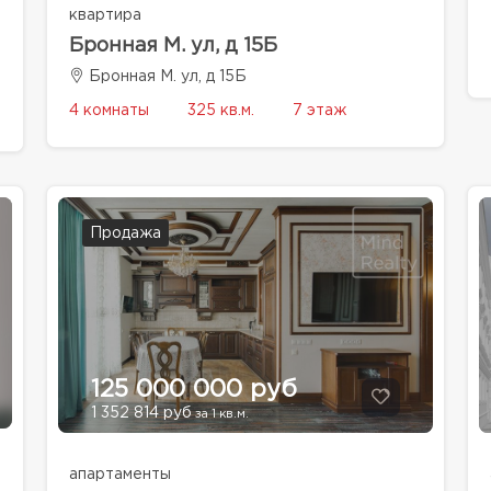
квартира
Бронная М. ул, д 15Б
Бронная М. ул, д 15Б
4 комнаты
325 кв.м.
7 этаж
Продажа
125 000 000 руб
1 352 814 руб
за 1 кв.м.
апартаменты