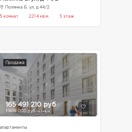
Полянка Б. ул, д 44/2
5 комнат
221.4 кв.м.
5 этаж
Продажа
165 491 210 руб
1 909 000 руб
за 1 кв.м.
апартаменты