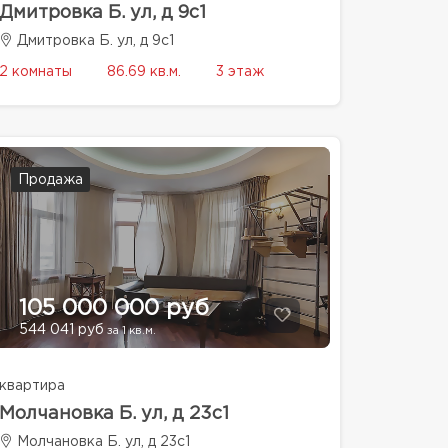
Дмитровка Б. ул, д 9с1
Дмитровка Б. ул, д 9с1
2 комнаты
86.69 кв.м.
3 этаж
Продажа
105 000 000 руб
544 041 руб
за 1 кв.м.
квартира
Молчановка Б. ул, д 23с1
Молчановка Б. ул, д 23с1