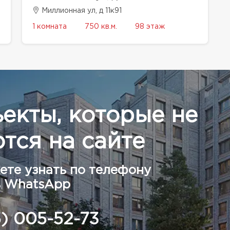
Миллионная ул, д 11к91
1 комната
750 кв.м.
98 этаж
ъекты, которые не
тся на сайте
ете узнать по телефону
в WhatsApp
5) 005-52-73