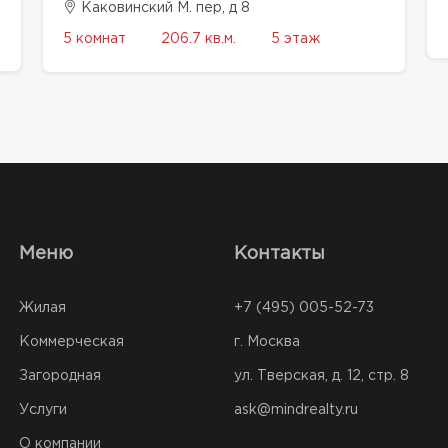
Каковинский М. пер, д 8
5 комнат
206.7 кв.м.
5 этаж
Меню
Контакты
Жилая
+7 (495) 005-52-73
Коммерческая
г. Москва
Загородная
ул. Тверская, д. 12, стр. 8
Услуги
ask@mindrealty.ru
О компании