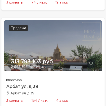
3 комнаты
74.5 кв.м.
19 этаж
Продажа
313 793 103 руб
2 028 398 руб
за 1 кв.м.
квартира
Арбат ул, д 39
Арбат ул, д 39
3 комнаты
154.7 кв.м.
4 этаж