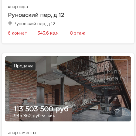
квартира
Руновский пер, д 12
Руновский пер, д 12
6 комнат
343.6 кв.м.
8 этаж
Продажа
113 503 500 руб
945 862 руб
за 1 кв.м.
апартаменты