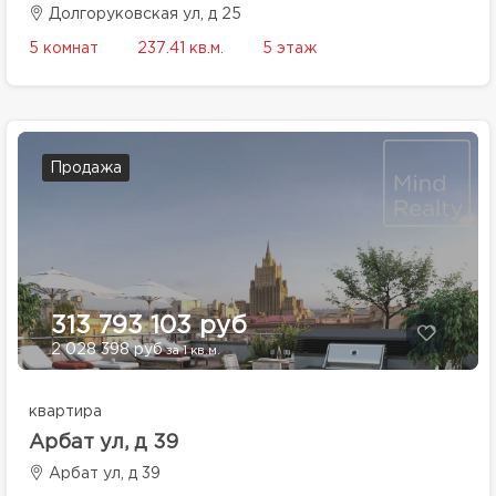
Долгоруковская ул, д 25
5 комнат
237.41 кв.м.
5 этаж
Продажа
313 793 103 руб
2 028 398 руб
за 1 кв.м.
квартира
Арбат ул, д 39
Арбат ул, д 39