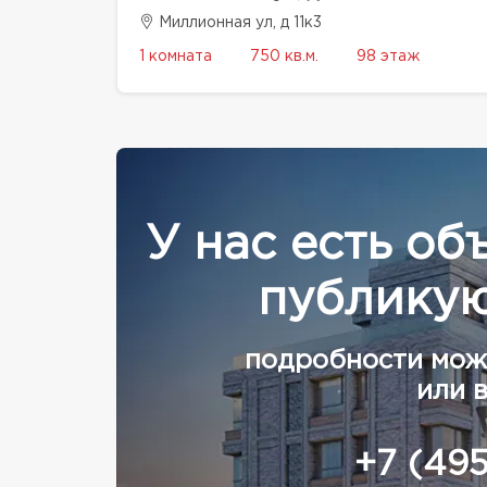
Миллионная ул, д 11к3
1 комната
750 кв.м.
98 этаж
У нас есть об
публикую
подробности мож
или 
+7 (49