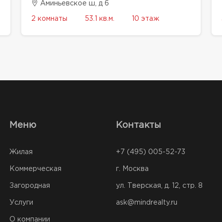
Аминьевское ш, д 6
2 комнаты
53.1 кв.м.
10 этаж
Меню
Контакты
Жилая
+7 (495) 005-52-73
Коммерческая
г. Москва
Загородная
ул. Тверская, д. 12, стр. 8
Услуги
ask@mindrealty.ru
О компании