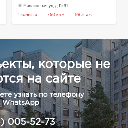
Миллионная ул, д 11к91
1 комната
750 кв.м.
98 этаж
ъекты, которые не
тся на сайте
ете узнать по телефону
в WhatsApp
5) 005-52-73