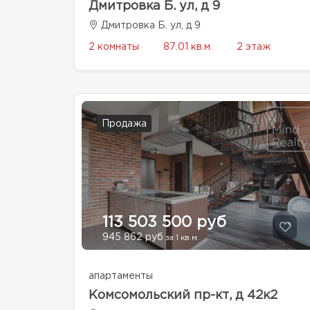
Дмитровка Б. ул, д 9
Дмитровка Б. ул, д 9
2 комнаты
87.01 кв.м.
2 этаж
Продажа
113 503 500 руб
945 862 руб
за 1 кв.м.
апартаменты
Комсомольский пр-кт, д 42к2