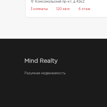
Комсомольский пр-кт, д 42к2
3 комнаты
120 кв.м.
6 этаж
Mind Realty
Разумная недвижимость