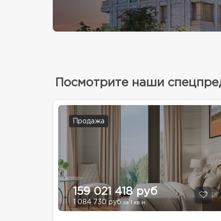
Посмотрите наши спецпр
Продажа
159 021 418 руб
1 084 730 руб
за 1 кв.м.