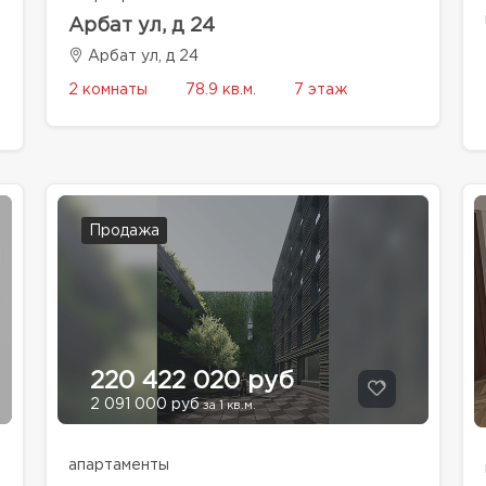
Арбат ул, д 24
Арбат ул, д 24
2 комнаты
78.9 кв.м.
7 этаж
Продажа
220 422 020 руб
2 091 000 руб
за 1 кв.м.
апартаменты