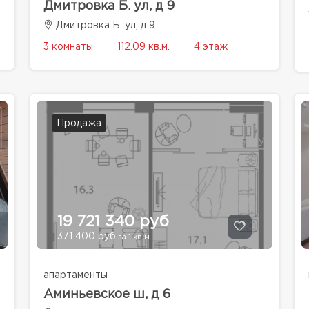
Дмитровка Б. ул, д 9
Дмитровка Б. ул, д 9
3 комнаты
112.09 кв.м.
4 этаж
Продажа
19 721 340 руб
371 400 руб
за 1 кв.м.
апартаменты
Аминьевское ш, д 6