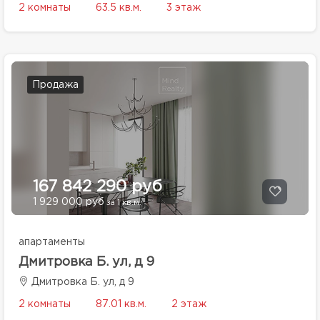
2 комнаты
63.5 кв.м.
3 этаж
Продажа
167 842 290 руб
1 929 000 руб
за 1 кв.м.
апартаменты
Дмитровка Б. ул, д 9
Дмитровка Б. ул, д 9
2 комнаты
87.01 кв.м.
2 этаж