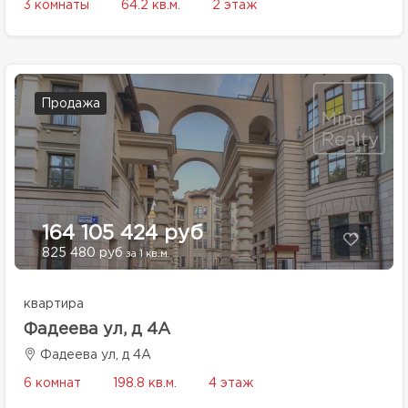
3 комнаты
64.2 кв.м.
2 этаж
Продажа
164 105 424 руб
825 480 руб
за 1 кв.м.
квартира
Фадеева ул, д 4A
Фадеева ул, д 4A
6 комнат
198.8 кв.м.
4 этаж