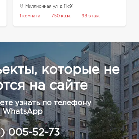
Миллионная ул, д 11к91
1 комната
750 кв.м.
98 этаж
ъекты, которые не
тся на сайте
ете узнать по телефону
в WhatsApp
5) 005-52-73