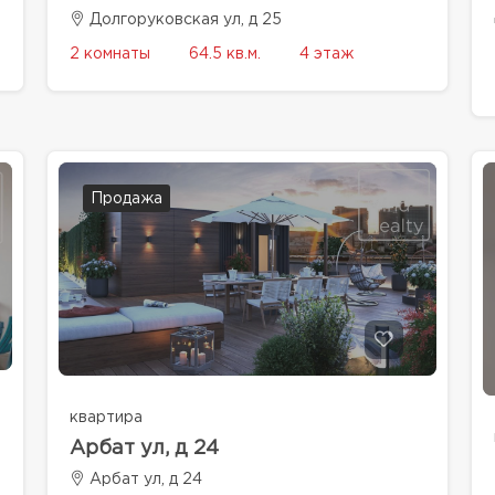
Долгоруковская ул, д 25
2 комнаты
64.5 кв.м.
4 этаж
Продажа
квартира
Арбат ул, д 24
Арбат ул, д 24