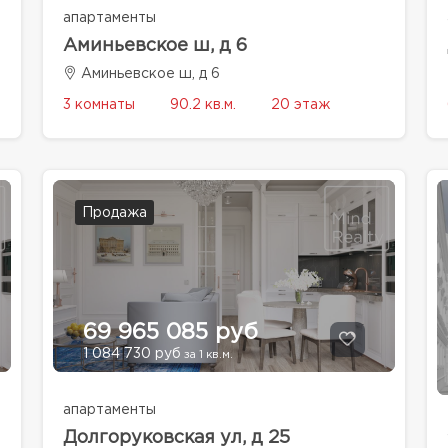
апартаменты
Аминьевское ш, д 6
Аминьевское ш, д 6
3 комнаты
90.2 кв.м.
20 этаж
Продажа
69 965 085 руб
1 084 730 руб
за 1 кв.м.
апартаменты
Долгоруковская ул, д 25