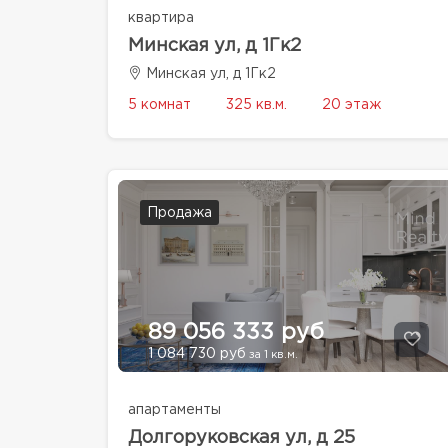
квартира
Минская ул, д 1Гк2
Минская ул, д 1Гк2
5 комнат
325 кв.м.
20 этаж
Продажа
89 056 333 руб
1 084 730 руб
за 1 кв.м.
апартаменты
Долгоруковская ул, д 25