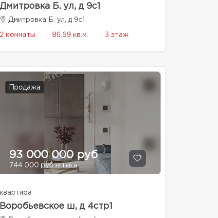
Дмитровка Б. ул, д 9с1
Дмитровка Б. ул, д 9с1
2 комнаты
86.69 кв.м.
3 этаж
Продажа
93 000 000 руб
744 000 руб
за 1 кв.м.
квартира
Воробьевское ш, д 4стр1