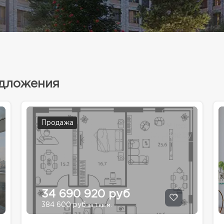
едложения
Продажа
34 690 920 руб
384 600 руб
за 1 кв.м.