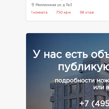
Миллионная ул, д 11к3
1 комната
750 кв.м.
98 этаж
У нас есть об
публикую
подробности мож
или 
+7 (49