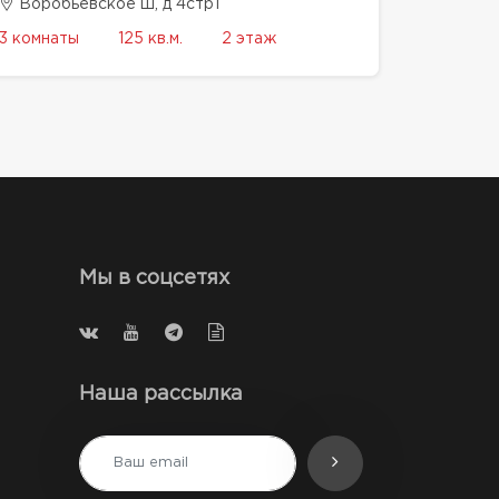
Воробьевское ш, д 4стр1
3 комнаты
125 кв.м.
2 этаж
Мы в соцсетях
Наша рассылка