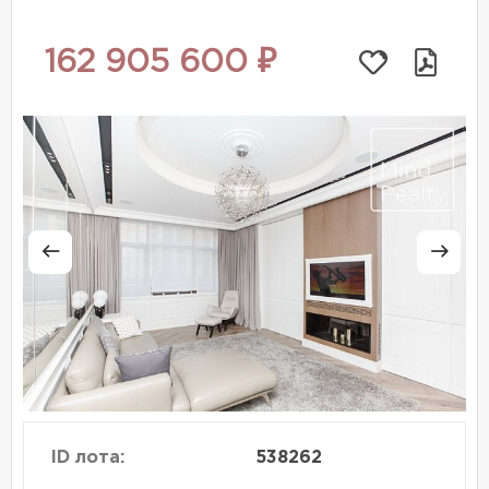
162 905 600 ₽
ID лота:
538262