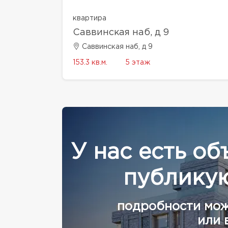
квартира
Саввинская наб, д 9
Саввинская наб, д 9
153.3 кв.м.
5 этаж
У нас есть об
публикую
подробности мож
или 