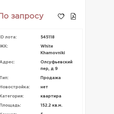
По запросу
ID лота:
545118
ЖК:
White
Khamovniki
Адрес:
Олсуфьевский
пер, д 9
Тип:
Продажа
Новостройка:
нет
Категория:
квартира
Площадь:
152.2 кв.м.