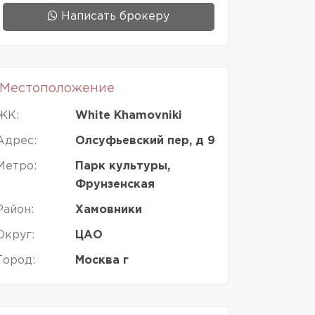
Написать брокеру
Местоположение
ЖК:
White Khamovniki
Адрес:
Олсуфьевский пер, д 9
Метро:
Парк культуры,
Фрунзенская
Район:
Хамовники
Округ:
ЦАО
Город:
Москва г