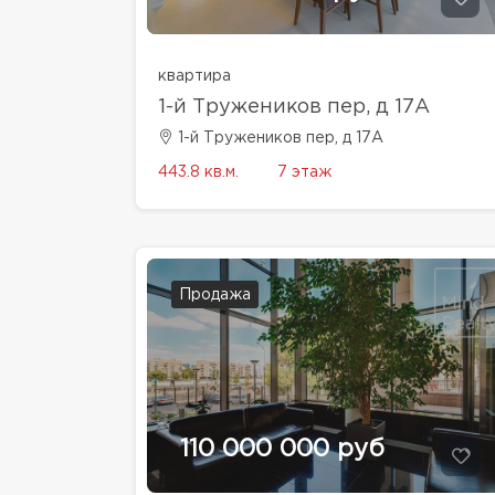
квартира
1-й Тружеников пер, д 17А
1-й Тружеников пер, д 17А
443.8 кв.м.
7 этаж
Продажа
110 000 000 руб