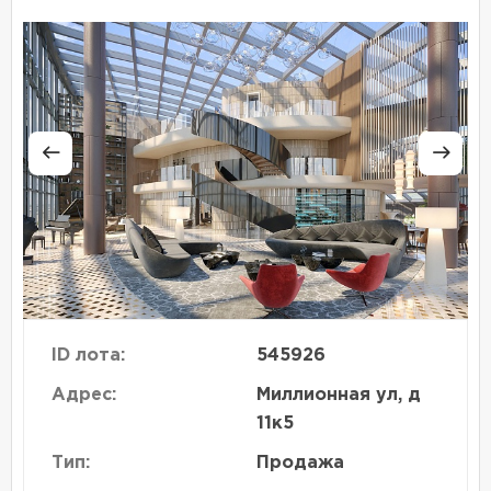
ID лота:
545926
Адрес:
Миллионная ул, д
11к5
Тип:
Продажа