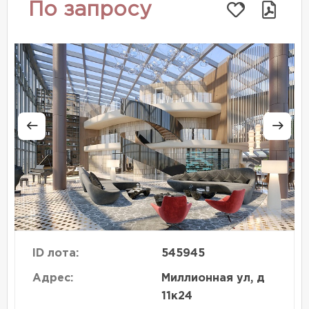
По запросу
ID лота:
545945
Адрес:
Миллионная ул, д
11к24