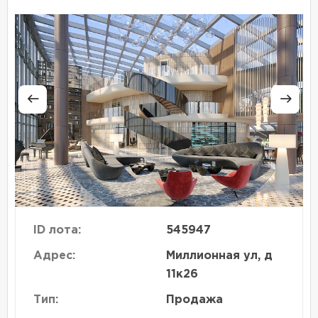
ID лота:
545947
Адрес:
Миллионная ул, д
11к26
Тип:
Продажа