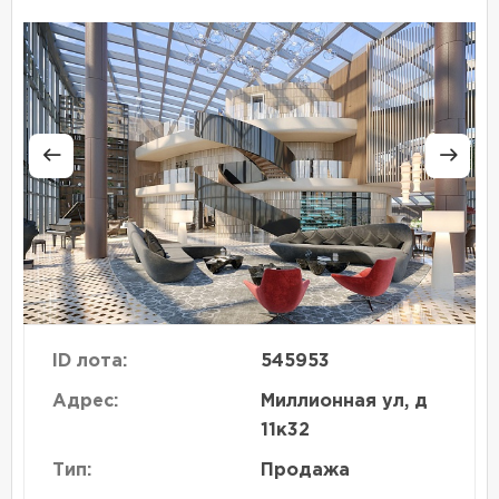
ID лота:
545953
Адрес:
Миллионная ул, д
11к32
Тип:
Продажа