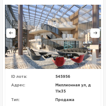
ID лота:
545956
Адрес:
Миллионная ул, д
11к35
Тип:
Продажа