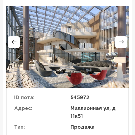
ID лота:
545972
Адрес:
Миллионная ул, д
11к51
Тип:
Продажа