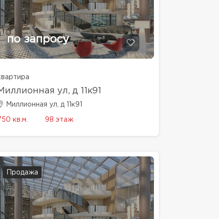
по запросу
квартира
Миллионная ул, д 11к91
Миллионная ул, д 11к91
750 кв.м.
98 этаж
Продажа