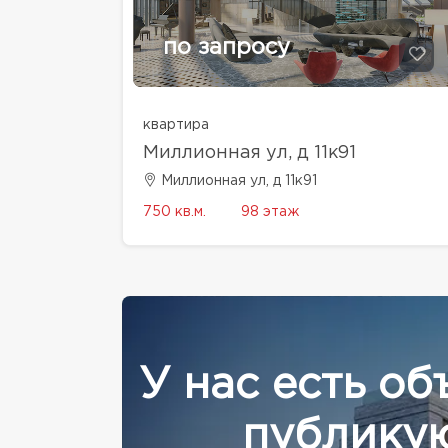
по запросу
квартира
Миллионная ул, д 11к91
Миллионная ул, д 11к91
750 кв.м.
98 этаж
У нас есть об
публикую