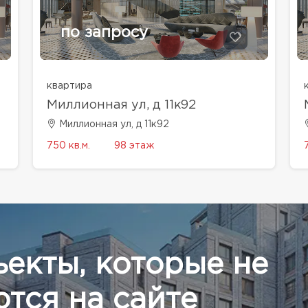
по запросу
квартира
Миллионная ул, д 11к92
Миллионная ул, д 11к92
750 кв.м.
98 этаж
ъекты, которые не
тся на сайте