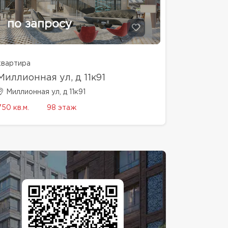
по запросу
квартира
Миллионная ул, д 11к91
Миллионная ул, д 11к91
750 кв.м.
98 этаж