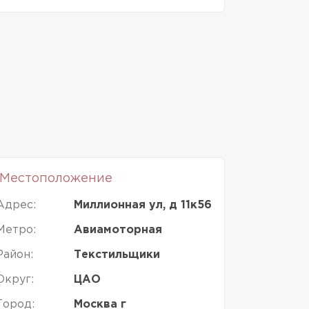
Местоположение
Адрес:
Миллионная ул, д 11к56
Метро:
Авиамоторная
Район:
Текстильщики
Округ:
ЦАО
Город:
Москва г