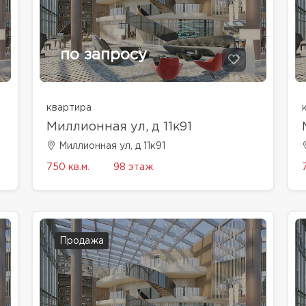
по запросу
квартира
Миллионная ул, д 11к91
Миллионная ул, д 11к91
750 кв.м.
98 этаж
Продажа