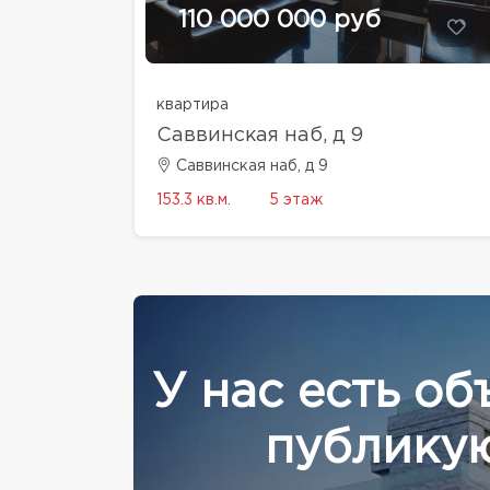
110 000 000 руб
квартира
Саввинская наб, д 9
Саввинская наб, д 9
153.3 кв.м.
5 этаж
У нас есть об
публикую