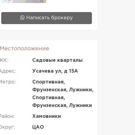
Написать брокеру
Местоположение
ЖК:
Садовые кварталы
Адрес:
Усачева ул, д 15А
Метро:
Спортивная,
Фрунзенская, Лужники,
Спортивная,
Фрунзенская, Лужники
Район:
Хамовники
Округ:
ЦАО