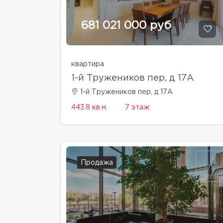
681 021 000 руб
квартира
1-й Тружеников пер, д 17А
1-й Тружеников пер, д 17А
443.8 кв.м.
7 этаж
Продажа