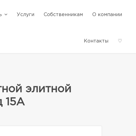
ь
Услуги
Собственникам
О компании
Контакты
♡
тной элитной
д 15А