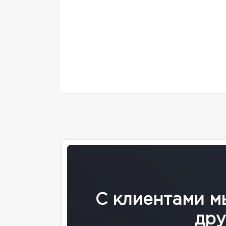
С клиентами м
дру