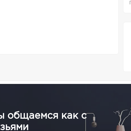
ы общаемся как с
зьями