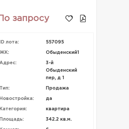
По запросу
ID лота:
557095
ЖК:
Обыденский1
Адрес:
3-й
Обыденский
пер, д 1
Тип:
Продажа
Новостройка:
да
Категория:
квартира
Площадь:
342.2 кв.м.