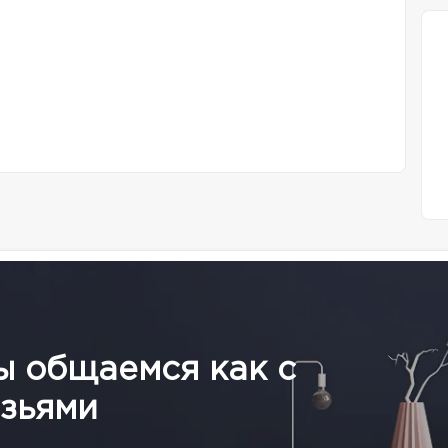
ы общаемся как с
зьями