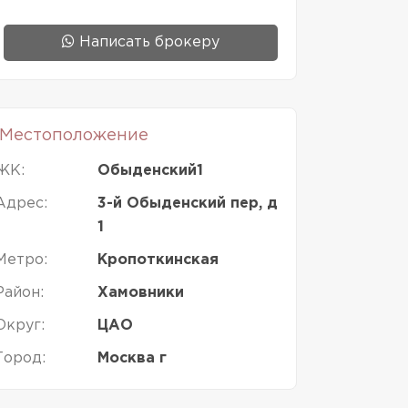
Написать брокеру
Местоположение
ЖК:
Обыденский1
Адрес:
3-й Обыденский пер, д
1
Метро:
Кропоткинская
Район:
Хамовники
Округ:
ЦАО
Город:
Москва г