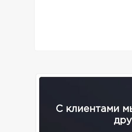
С клиентами м
дру