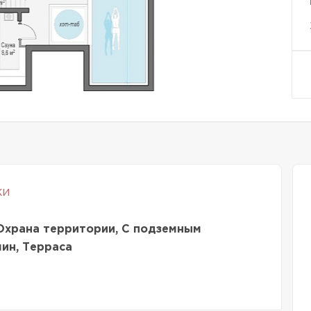
ки
Охрана территории, С подземным
мин, Терраса