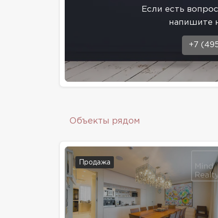
Eсли есть вопро
напишите 
+7 (49
Объекты рядом
Продажа