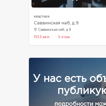
квартира
Саввинская наб, д 9
Саввинская наб, д 9
153.3 кв.м.
5 этаж
У нас есть об
публикую
подробности мож