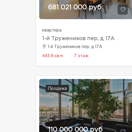
681 021 000 руб
квартира
1-й Тружеников пер, д 17А
1-й Тружеников пер, д 17А
443.8 кв.м.
7 этаж
Продажа
110 000 000 руб