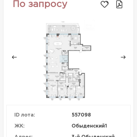
По запросу
ID лота:
557098
ЖК:
Обыденский1