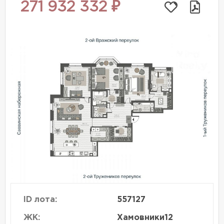
271 932 332 ₽
ID лота:
557127
ЖК:
Хамовники12