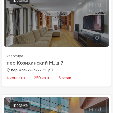
Продажа
квартира
пер Козихинский М., д 7
пер Козихинский М., д 7
4 комнаты
250 кв.м.
6 этаж
Продажа