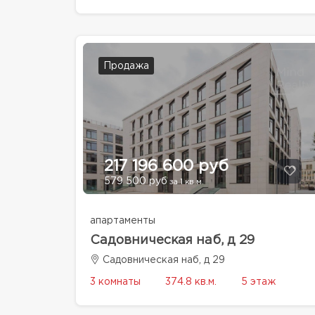
Продажа
217 196 600 руб
579 500 руб
за 1 кв.м.
апартаменты
Садовническая наб, д 29
Садовническая наб, д 29
3 комнаты
374.8 кв.м.
5 этаж