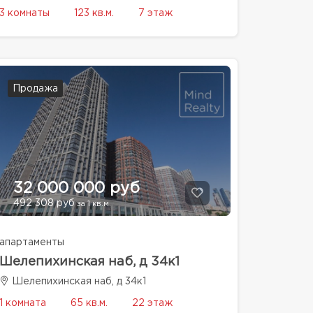
3 комнаты
123 кв.м.
7 этаж
Продажа
32 000 000 руб
492 308 руб
за 1 кв.м.
апартаменты
Шелепихинская наб, д 34к1
Шелепихинская наб, д 34к1
1 комната
65 кв.м.
22 этаж