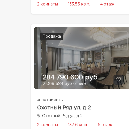
2 комнаты
133.55 кв.м.
4 этаж
Продажа
284 790 600 руб
2 069 684 руб
за 1 кв.м.
апартаменты
Охотный Ряд ул, д 2
Охотный Ряд ул, д 2
2 комнаты
137.6 кв.м.
5 этаж