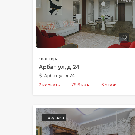
квартира
Арбат ул, д 24
Арбат ул, д 24
2 комнаты
78.6 кв.м.
6 этаж
Продажа