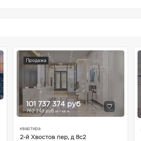
Продажа
101 737 374 руб
762 249 руб
за 1 кв.м.
квартира
2-й Хвостов пер, д 8с2