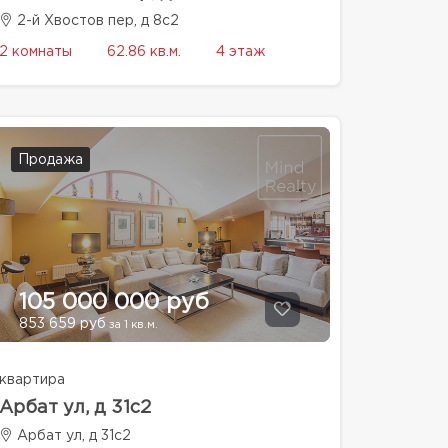
2-й Хвостов пер, д 8с2
2 комнаты
62.86 кв.м.
4 этаж
Продажа
105 000 000 руб
853 659 руб
за 1 кв.м.
квартира
Арбат ул, д 31с2
Арбат ул, д 31с2