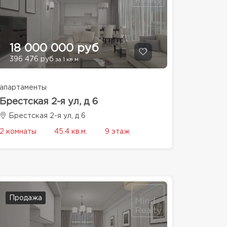
18 000 000 руб
396 476 руб
за 1 кв.м.
апартаменты
Брестская 2-я ул, д 6
Брестская 2-я ул, д 6
2 комнаты
45.4 кв.м.
9 этаж
Продажа