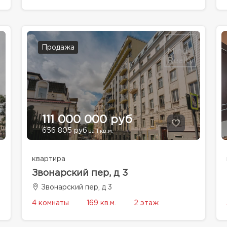
Продажа
111 000 000 руб
656 805 руб
за 1 кв.м.
квартира
Звонарский пер, д 3
Звонарский пер, д 3
4 комнаты
169 кв.м.
2 этаж