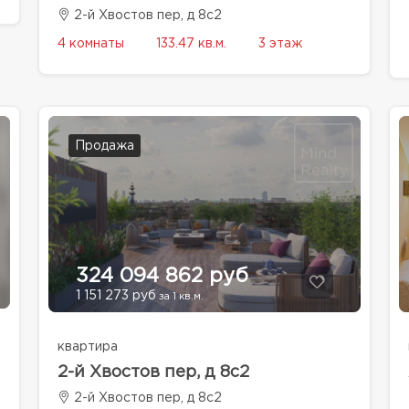
2-й Хвостов пер, д 8с2
4 комнаты
133.47 кв.м.
3 этаж
Продажа
324 094 862 руб
1 151 273 руб
за 1 кв.м.
квартира
2-й Хвостов пер, д 8с2
2-й Хвостов пер, д 8с2