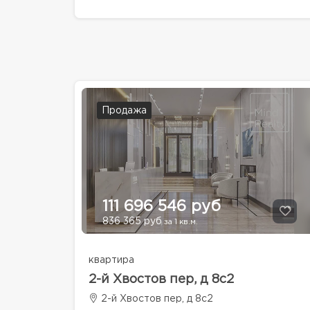
Продажа
111 696 546 руб
836 365 руб
за 1 кв.м.
квартира
2-й Хвостов пер, д 8с2
2-й Хвостов пер, д 8с2