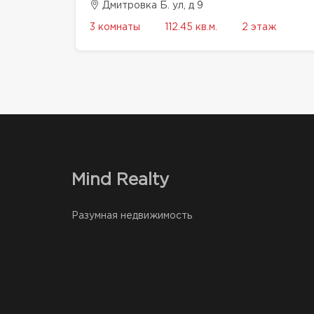
Дмитровка Б. ул, д 9
3 комнаты
112.45 кв.м.
2 этаж
Mind Realty
Разумная недвижимость