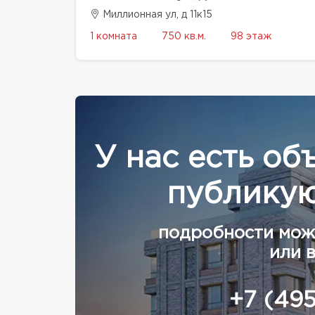
Миллионная ул, д 11к15
1 комната
750 кв.м.
98 этаж
У нас есть об
публикую
подробности мож
или 
+7 (49