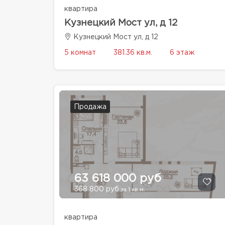
квартира
Кузнецкий Мост ул, д 12
Кузнецкий Мост ул, д 12
5 комнат
381.36 кв.м.
6 этаж
Продажа
63 618 000 руб
368 800 руб
за 1 кв.м.
квартира