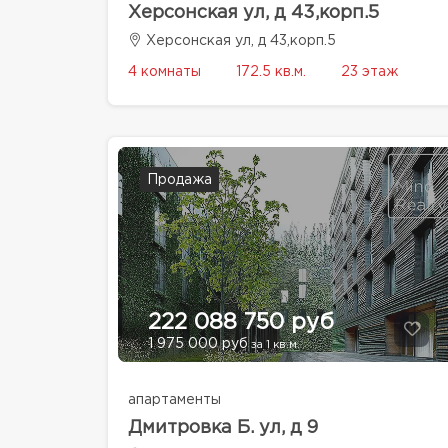
Херсонская ул, д 43,корп.5
Херсонская ул, д 43,корп.5
4 комнаты
172.5 кв.м.
23 этаж
Продажа
222 088 750 руб
1 975 000 руб
за 1 кв.м.
апартаменты
Дмитровка Б. ул, д 9