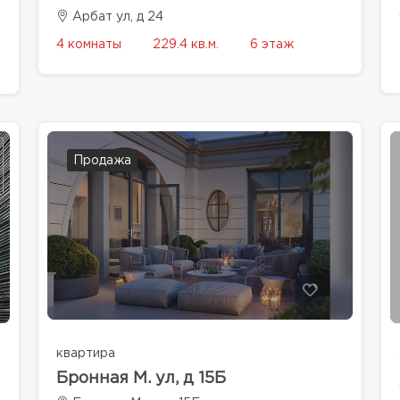
Арбат ул, д 24
4 комнаты
229.4 кв.м.
6 этаж
Продажа
квартира
Бронная М. ул, д 15Б