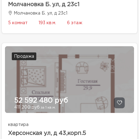
Молчановка Б. ул, д 23с1
Молчановка Б. ул, д 23с1
5 комнат
193 кв.м.
6 этаж
Продажа
52 592 480 руб
411 200 руб
за 1 кв.м.
квартира
Херсонская ул, д 43,корп.5