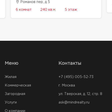
Романов пер, д 5
6 комнат
240 кв.м.
5 этаж
Меню
Контакты
Жилая
+7 (495) 005-52-73
Коммерческая
г. Москва
Загородная
ул. Тверская, д. 12, стр. 8
Услуги
ask@mindrealty.ru
О компании