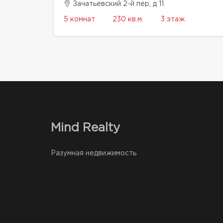
Зачатьевский 2-й пер, д 11
5 комнат
230 кв.м.
3 этаж
Mind Realty
Разумная недвижимость