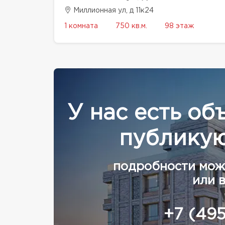
Миллионная ул, д 11к24
1 комната
750 кв.м.
98 этаж
У нас есть об
публикую
подробности мож
или 
+7 (49