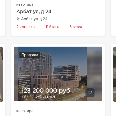
квартира
Арбат ул, д 24
Арбат ул, д 24
2 комнаты
111.6 кв.м.
6 этаж
Продажа
123 200 000 руб
797 411 руб
за 1 кв.м.
квартира