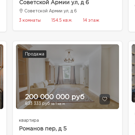
Советской Армии ул, д 6
Советской Армии ул, д 6
3 комнаты
154.5 кв.м.
14 этаж
Продажа
200 000 000 руб
833 333 руб
за 1 кв.м.
квартира
Романов пер, д 5