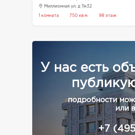
Миллионная ул, д 11к32
1 комната
750 кв.м.
98 этаж
У нас есть об
публикую
подробности мож
или 
+7 (49