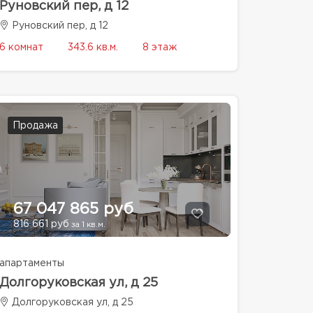
Руновский пер, д 12
Руновский пер, д 12
6 комнат
343.6 кв.м.
8 этаж
Продажа
67 047 865 руб
816 661 руб
за 1 кв.м.
апартаменты
Долгоруковская ул, д 25
Долгоруковская ул, д 25