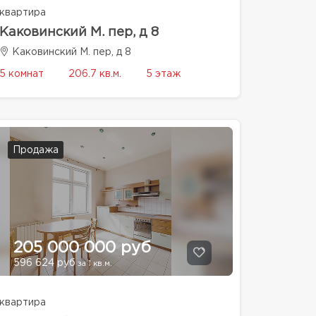
квартира
Каковинский М. пер, д 8
Каковинский М. пер, д 8
5 комнат
206.7 кв.м.
5 этаж
Продажа
205 000 000 руб
596 624 руб
за 1 кв.м.
квартира