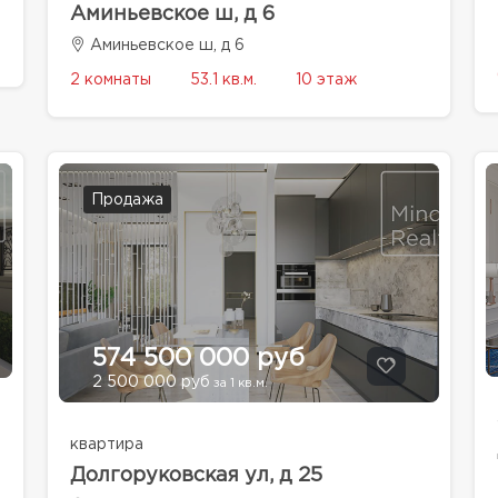
Аминьевское ш, д 6
Аминьевское ш, д 6
2 комнаты
53.1 кв.м.
10 этаж
Продажа
574 500 000 руб
2 500 000 руб
за 1 кв.м.
квартира
Долгоруковская ул, д 25