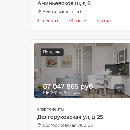
Аминьевское ш, д 6
Аминьевское ш, д 6
3 комнаты
74.5 кв.м.
6 этаж
Продажа
67 047 865 руб
816 661 руб
за 1 кв.м.
апартаменты
Долгоруковская ул, д 25
Долгоруковская ул, д 25