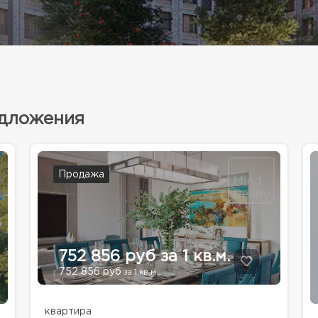
едложения
Продажа
752 856 руб за 1 кв.м.
752 856 руб
за 1 кв.м.
квартира