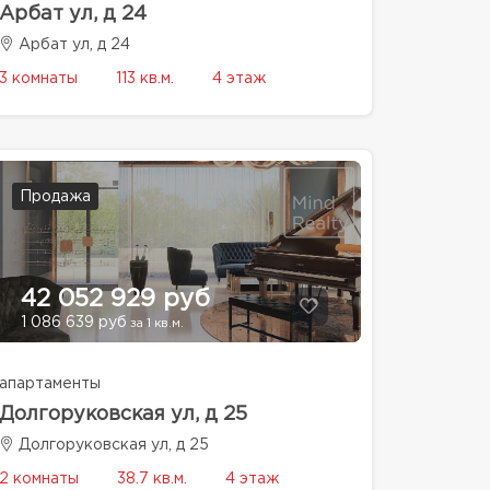
Арбат ул, д 24
Арбат ул, д 24
3 комнаты
113 кв.м.
4 этаж
Продажа
42 052 929 руб
1 086 639 руб
за 1 кв.м.
апартаменты
Долгоруковская ул, д 25
Долгоруковская ул, д 25
2 комнаты
38.7 кв.м.
4 этаж