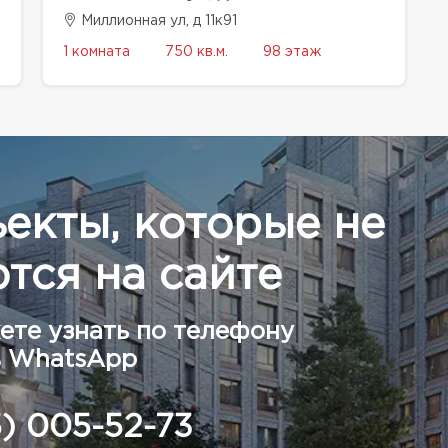
Миллионная ул, д 11к91
1 комната
750 кв.м.
98 этаж
ъекты, которые не
тся на сайте
ете узнать по телефону
в WhatsApp
5) 005-52-73