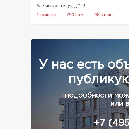
Миллионная ул, д 11к3
1 комната
750 кв.м.
98 этаж
У нас есть об
публикую
подробности мож
или 
+7 (49