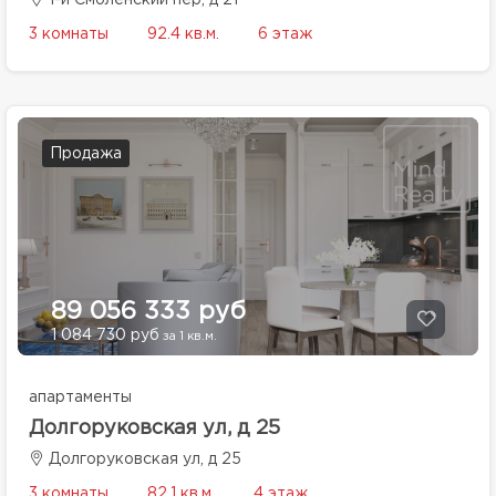
1-й Смоленский пер, д 21
3 комнаты
92.4 кв.м.
6 этаж
Продажа
89 056 333 руб
1 084 730 руб
за 1 кв.м.
апартаменты
Долгоруковская ул, д 25
Долгоруковская ул, д 25
3 комнаты
82.1 кв.м.
4 этаж