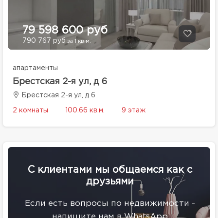
79 598 600 руб
790 767 руб
за 1 кв.м.
апартаменты
Брестская 2-я ул, д 6
Брестская 2-я ул, д 6
2 комнаты
100.66 кв.м.
9 этаж
С клиентами мы общаемся как с
друзьями
Eсли есть вопросы по недвижимости -
напишите нам в WhatsApp