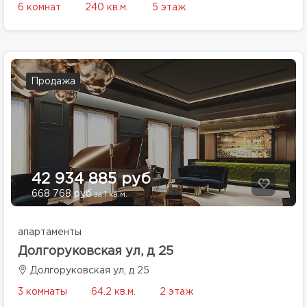
6 комнат
240 кв.м.
5 этаж
Продажа
42 934 885 руб
668 768 руб
за 1 кв.м.
апартаменты
Долгоруковская ул, д 25
Долгоруковская ул, д 25
3 комнаты
64.2 кв.м.
2 этаж