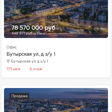
78 570 000 руб
448 971 руб
за 1 кв.м.
Офис
Бутырская ул, д з/у 1
Бутырская ул, д з/у 1
175 кв.м.
6 этаж
Продажа