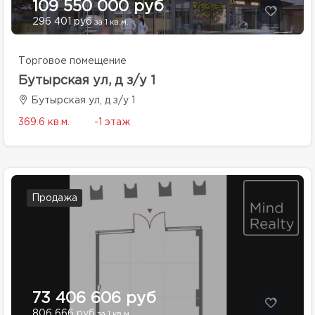
109 550 000 руб
296 401 руб
за 1 кв.м.
Торговое помещение
Бутырская ул, д з/у 1
Бутырская ул, д з/у 1
369.6 кв.м.
-1 этаж
Продажа
73 406 606 руб
806 666 руб
за 1 кв.м.