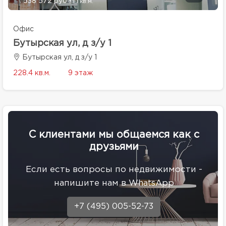
538 572 руб
за 1 кв.м.
Офис
Бутырская ул, д з/у 1
Бутырская ул, д з/у 1
228.4 кв.м.
9 этаж
С клиентами мы общаемся как с
друзьями
Eсли есть вопросы по недвижимости -
напишите нам в WhatsApp
+7 (495) 005-52-73