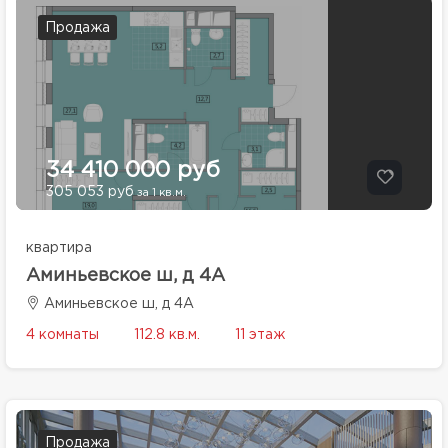
Продажа
34 410 000 руб
305 053 руб
за 1 кв.м.
квартира
Аминьевское ш, д 4А
Аминьевское ш, д 4А
4 комнаты
112.8 кв.м.
11 этаж
Продажа