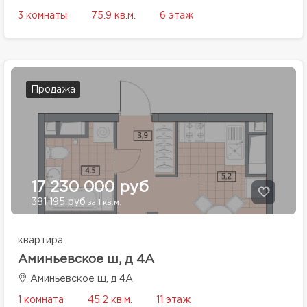
3 комнаты
75.9 кв.м.
6 этаж
Продажа
17 230 000 руб
381 195 руб
за 1 кв.м.
квартира
Аминьевское ш, д 4А
Аминьевское ш, д 4А
1 комната
45.2 кв.м.
11 этаж