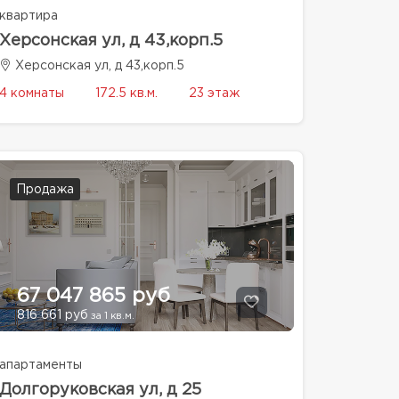
квартира
Херсонская ул, д 43,корп.5
Херсонская ул, д 43,корп.5
4 комнаты
172.5 кв.м.
23 этаж
Продажа
67 047 865 руб
816 661 руб
за 1 кв.м.
апартаменты
Долгоруковская ул, д 25