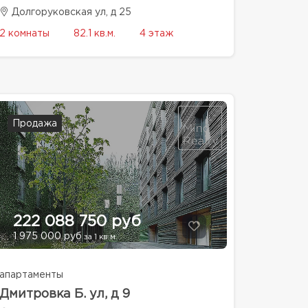
Долгоруковская ул, д 25
2 комнаты
82.1 кв.м.
4 этаж
Продажа
222 088 750 руб
1 975 000 руб
за 1 кв.м.
апартаменты
Дмитровка Б. ул, д 9