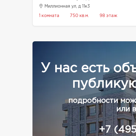
Миллионная ул, д 11к3
1 комната
750 кв.м.
98 этаж
У нас есть об
публикую
подробности мож
или 
+7 (49