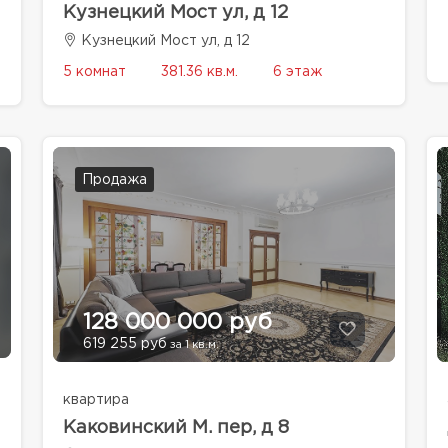
Кузнецкий Мост ул, д 12
Кузнецкий Мост ул, д 12
5 комнат
381.36 кв.м.
6 этаж
Продажа
128 000 000 руб
619 255 руб
за 1 кв.м.
квартира
Каковинский М. пер, д 8