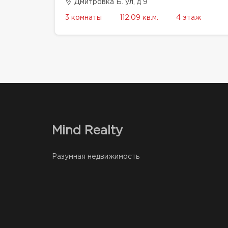
Дмитровка Б. ул, д 9
3 комнаты
112.09 кв.м.
4 этаж
Mind Realty
Разумная недвижимость