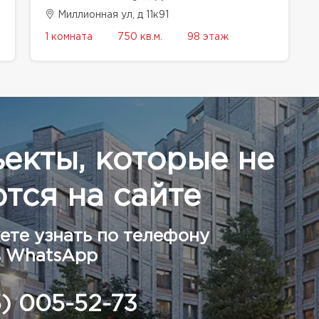
Миллионная ул, д 11к91
1 комната
750 кв.м.
98 этаж
ъекты, которые не
тся на сайте
ете узнать по телефону
в WhatsApp
5) 005-52-73