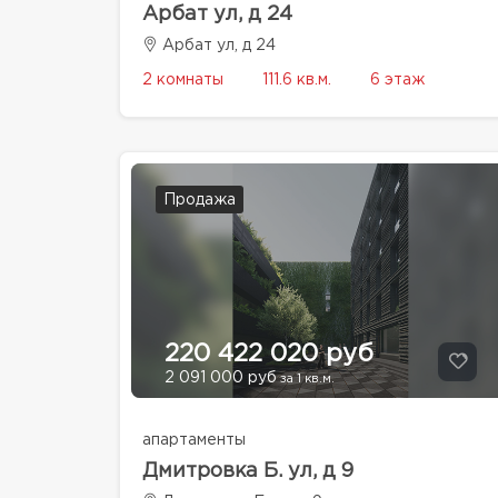
Арбат ул, д 24
Арбат ул, д 24
2 комнаты
111.6 кв.м.
6 этаж
Продажа
220 422 020 руб
2 091 000 руб
за 1 кв.м.
апартаменты
Дмитровка Б. ул, д 9