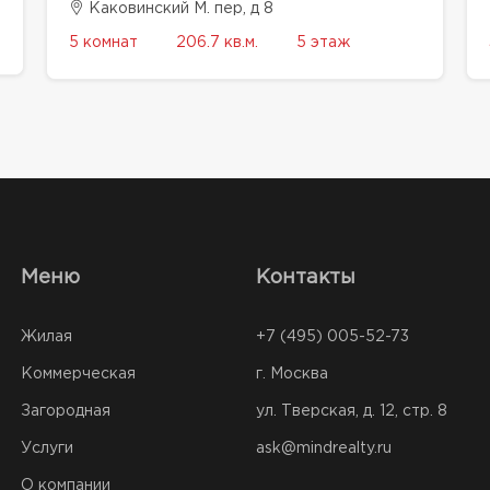
Каковинский М. пер, д 8
5 комнат
206.7 кв.м.
5 этаж
Меню
Контакты
Жилая
+7 (495) 005-52-73
Коммерческая
г. Москва
Загородная
ул. Тверская, д. 12, стр. 8
Услуги
ask@mindrealty.ru
О компании