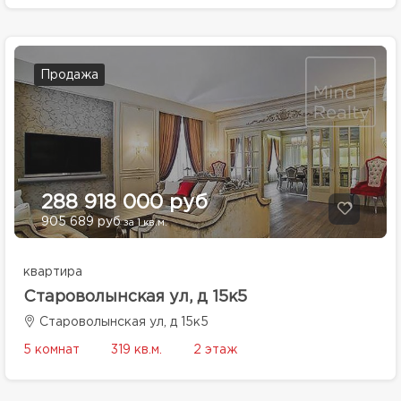
Продажа
288 918 000 руб
905 689 руб
за 1 кв.м.
квартира
Староволынская ул, д 15к5
Староволынская ул, д 15к5
5 комнат
319 кв.м.
2 этаж