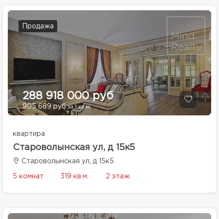
Продажа
288 918 000 руб
905 689 руб
за 1 кв.м.
квартира
Староволынская ул, д 15к5
Староволынская ул, д 15к5
5 комнат
319 кв.м.
2 этаж