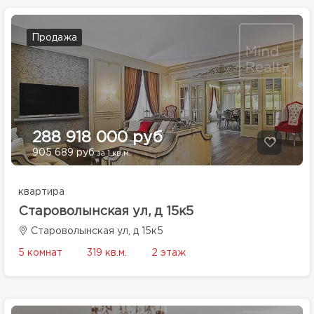
Продажа
288 918 000 руб
905 689 руб
за 1 кв.м.
квартира
Староволынская ул, д 15к5
Староволынская ул, д 15к5
5 комнат
319 кв.м.
2 этаж