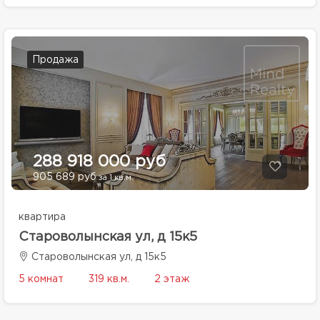
Продажа
288 918 000 руб
905 689 руб
за 1 кв.м.
квартира
Староволынская ул, д 15к5
Староволынская ул, д 15к5
5 комнат
319 кв.м.
2 этаж