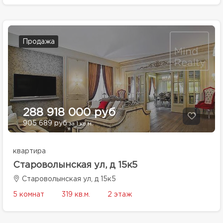
Продажа
288 918 000 руб
905 689 руб
за 1 кв.м.
квартира
Староволынская ул, д 15к5
Староволынская ул, д 15к5
5 комнат
319 кв.м.
2 этаж