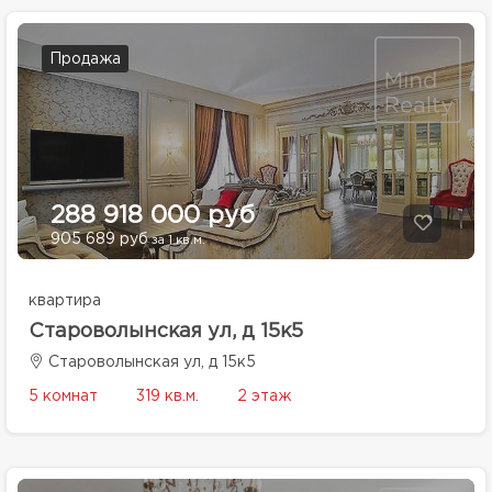
Продажа
288 918 000 руб
905 689 руб
за 1 кв.м.
квартира
Староволынская ул, д 15к5
Староволынская ул, д 15к5
5 комнат
319 кв.м.
2 этаж