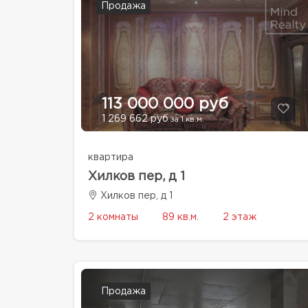
Продажа
113 000 000 руб
1 269 662 руб
за 1 кв.м.
квартира
Хилков пер, д 1
Хилков пер, д 1
2 комнаты
89 кв.м.
2 этаж
Продажа