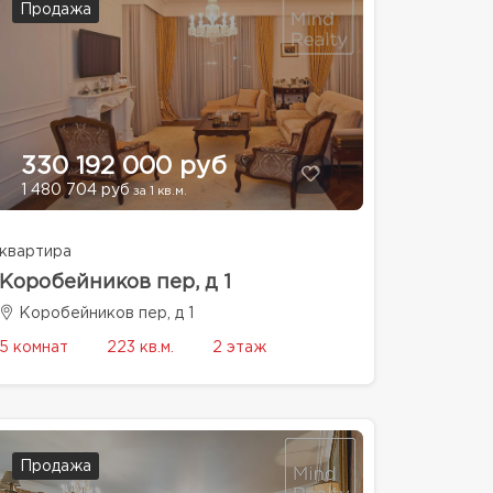
Продажа
330 192 000 руб
1 480 704 руб
за 1 кв.м.
квартира
Коробейников пер, д 1
Коробейников пер, д 1
5 комнат
223 кв.м.
2 этаж
Продажа