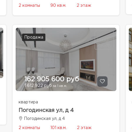
2 комнаты
90 кв.м.
2 этаж
Продажа
162 905 600 руб
1 612 922 руб
за 1 кв.м.
квартира
Погодинская ул, д 4
Погодинская ул, д 4
2 комнаты
101 кв.м.
2 этаж