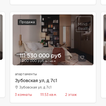
Продажа
111 530 000 руб
1 000 000 руб
за 1 кв.м.
апартаменты
Зубовская ул, д 7с1
Зубовская ул, д 7с1
3 комнаты
111.53 кв.м.
2 этаж