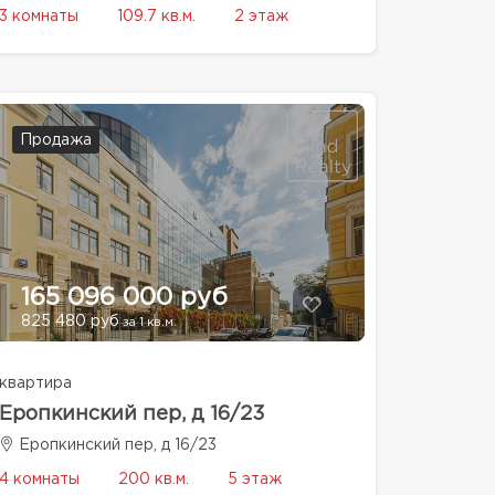
3 комнаты
109.7 кв.м.
2 этаж
Продажа
165 096 000 руб
825 480 руб
за 1 кв.м.
квартира
Еропкинский пер, д 16/23
Еропкинский пер, д 16/23
4 комнаты
200 кв.м.
5 этаж