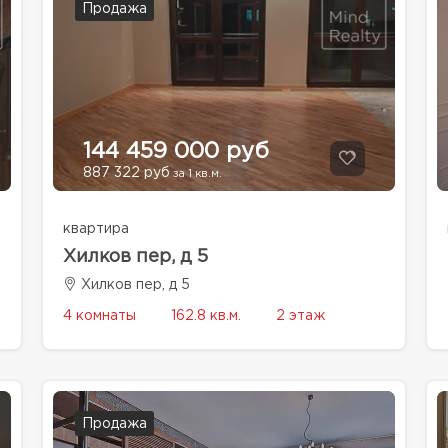
Продажа
144 459 000 руб
887 322 руб
за 1 кв.м.
квартира
Хилков пер, д 5
Хилков пер, д 5
4 комнаты
162.8 кв.м.
2 этаж
Продажа