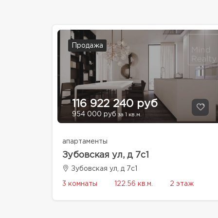
Продажа
116 922 240 руб
954 000 руб
за 1 кв.м.
апартаменты
Зубовская ул, д 7с1
Зубовская ул, д 7с1
3 комнаты
122.56 кв.м.
2 этаж