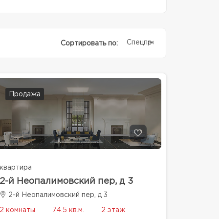
Спецпредолжение
Сортировать по:
Продажа
квартира
2-й Неопалимовский пер, д 3
2-й Неопалимовский пер, д 3
2 комнаты
74.5 кв.м.
2 этаж