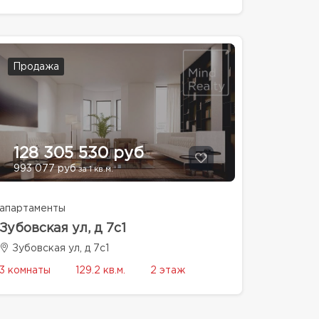
Продажа
128 305 530 руб
993 077 руб
за 1 кв.м.
апартаменты
Зубовская ул, д 7с1
Зубовская ул, д 7с1
3 комнаты
129.2 кв.м.
2 этаж