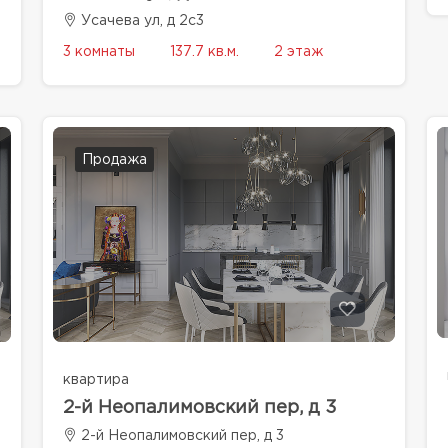
Усачева ул, д 2с3
3 комнаты
137.7 кв.м.
2 этаж
Продажа
квартира
2-й Неопалимовский пер, д 3
2-й Неопалимовский пер, д 3