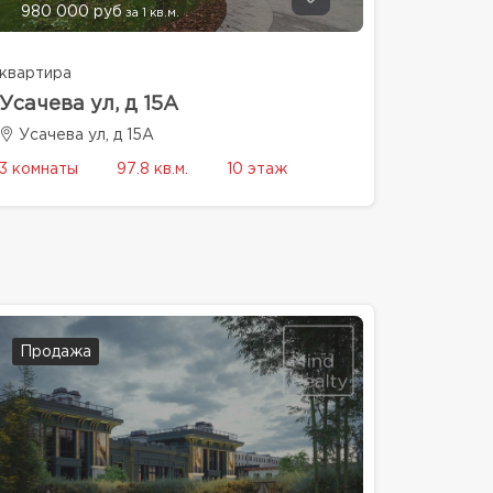
980 000 руб
за 1 кв.м.
квартира
Усачева ул, д 15А
Усачева ул, д 15А
3 комнаты
97.8 кв.м.
10 этаж
Продажа