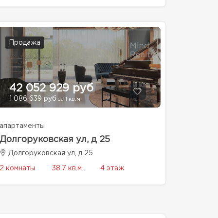
Продажа
42 052 929 руб
1 086 639 руб
за 1 кв.м.
апартаменты
Долгоруковская ул, д 25
Долгоруковская ул, д 25
2 комнаты
38.7 кв.м.
4 этаж