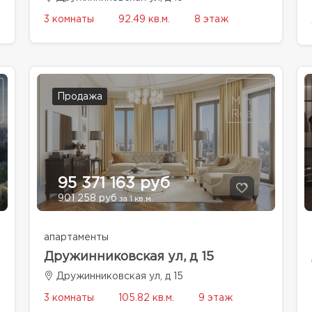
3 комнаты
92.49 кв.м.
8 этаж
Продажа
95 371 163 руб
901 258 руб
за 1 кв.м.
апартаменты
Дружинниковская ул, д 15
Дружинниковская ул, д 15
3 комнаты
105.82 кв.м.
9 этаж