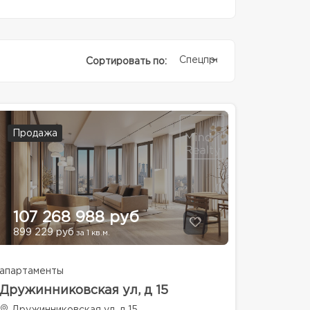
Спецпредолжение
Сортировать по:
Продажа
107 268 988 руб
899 229 руб
за 1 кв.м.
апартаменты
Дружинниковская ул, д 15