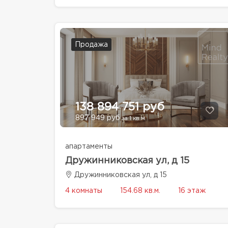
Продажа
138 894 751 руб
897 949 руб
за 1 кв.м.
апартаменты
Дружинниковская ул, д 15
Дружинниковская ул, д 15
4 комнаты
154.68 кв.м.
16 этаж