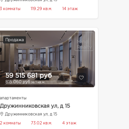
Дружинниковская ул, д 15
3 комнаты
119.29 кв.м.
14 этаж
Продажа
59 515 681 руб
815 060 руб
за 1 кв.м.
апартаменты
Дружинниковская ул, д 15
Дружинниковская ул, д 15
2 комнаты
73.02 кв.м.
4 этаж