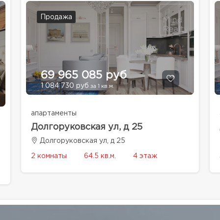
Продажа
69 965 085 руб
1 084 730 руб
за 1 кв.м.
апартаменты
Долгоруковская ул, д 25
Долгоруковская ул, д 25
2 комнаты
64.5 кв.м.
4 этаж