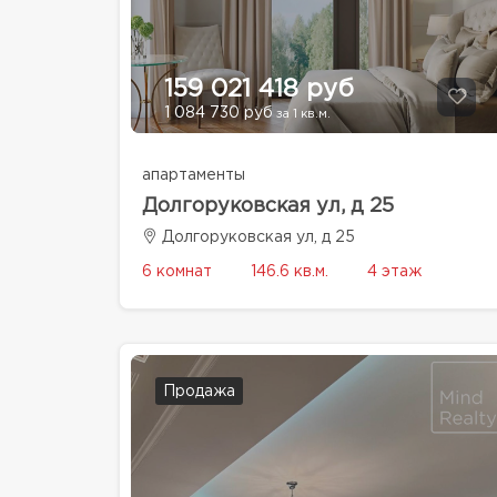
159 021 418 руб
1 084 730 руб
за 1 кв.м.
апартаменты
Долгоруковская ул, д 25
Долгоруковская ул, д 25
6 комнат
146.6 кв.м.
4 этаж
Продажа