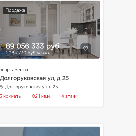
Продажа
89 056 333 руб
1 084 730 руб
за 1 кв.м.
апартаменты
Долгоруковская ул, д 25
Долгоруковская ул, д 25
3 комнаты
82.1 кв.м.
4 этаж