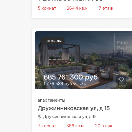
5 комнат
264.4 кв.м.
7 этаж
Продажа
685 761 300 руб
1 776 584 руб
за 1 кв.м.
апартаменты
Дружинниковская ул, д 15
Дружинниковская ул, д 15
7 комнат
386 кв.м.
20 этаж