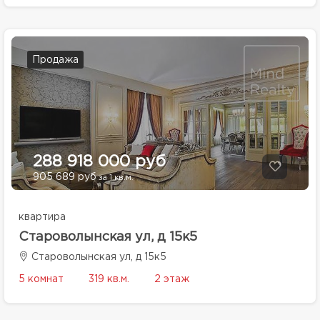
Продажа
288 918 000 руб
905 689 руб
за 1 кв.м.
квартира
Староволынская ул, д 15к5
Староволынская ул, д 15к5
5 комнат
319 кв.м.
2 этаж