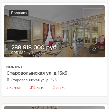
Продажа
288 918 000 руб
905 689 руб
за 1 кв.м.
квартира
Староволынская ул, д 15к5
Староволынская ул, д 15к5
5 комнат
319 кв.м.
2 этаж